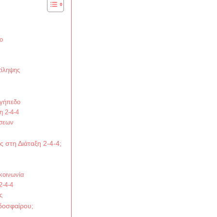
ο
τίληψης
 γήπεδο
 2-4-4
άσεων
ς στη Διάταξη 2-4-4;
ικοινωνία
2-4-4
ς
οδοσφαίρου;