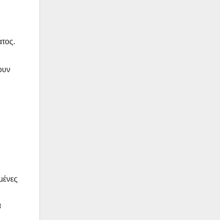
ατος.
ουν
μένες
α