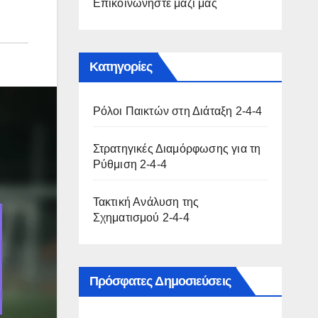
Επικοινωνήστε μαζί μας
Κατηγορίες
Ρόλοι Παικτών στη Διάταξη 2-4-4
Στρατηγικές Διαμόρφωσης για τη
Ρύθμιση 2-4-4
Τακτική Ανάλυση της
Σχηματισμού 2-4-4
Πρόσφατες Δημοσιεύσεις