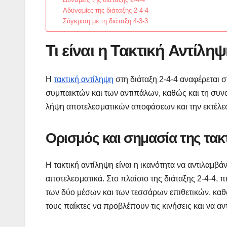
Αδυναμίες της διάταξης 2-4-4
Σύγκριση με τη διάταξη 4-3-3
Τι είναι η Τακτική Αντίλη
Η
τακτική αντίληψη
στη διάταξη 2-4-4 αναφέρεται στ
συμπαικτών και των αντιπάλων, καθώς και τη συνολ
λήψη αποτελεσματικών αποφάσεων και την εκτέλεσ
Ορισμός και σημασία της τακ
Η τακτική αντίληψη είναι η ικανότητα να αντιλαμβά
αποτελεσματικά. Στο πλαίσιο της διάταξης 2-4-4,
των δύο μέσων και των τεσσάρων επιθετικών, καθ
τους παίκτες να προβλέπουν τις κινήσεις και να α