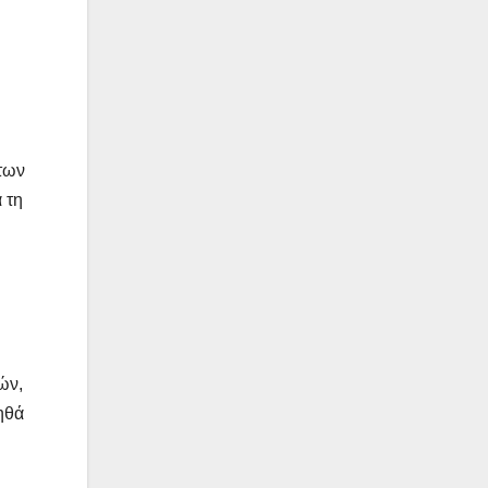
 των
 τη
ών,
ηθά