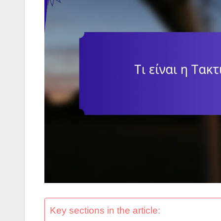
Key sections in the article: