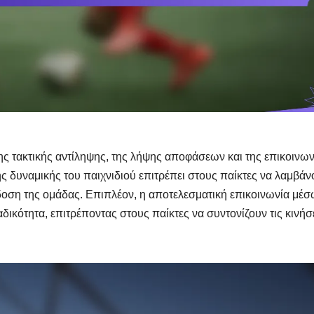
της τακτικής αντίληψης, της λήψης αποφάσεων και της επικοινων
ης δυναμικής του παιχνιδιού επιτρέπει στους παίκτες να λαμβάν
οση της ομάδας. Επιπλέον, η αποτελεσματική επικοινωνία μέ
δικότητα, επιτρέποντας στους παίκτες να συντονίζουν τις κινήσ