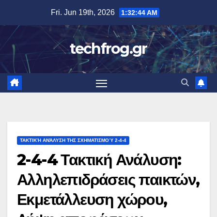
Skip
Fri. Jun 19th, 2026
1:32:45 AM
to
content
techfrog.gr
ΤΑΚΤΙΚΉ ΑΝΆΛΥΣΗ ΤΗΣ ΣΧΗΜΑΤΙΣΜΟΎ 2-4-4
2-4-4 Τακτική Ανάλυση:
Αλληλεπιδράσεις παικτών,
Εκμετάλλευση χώρου,