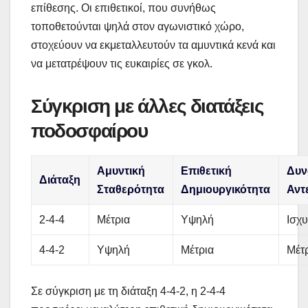
επίθεσης. Οι επιθετικοί, που συνήθως
τοποθετούνται ψηλά στον αγωνιστικό χώρο,
στοχεύουν να εκμεταλλευτούν τα αμυντικά κενά και
να μετατρέψουν τις ευκαιρίες σε γκολ.
Σύγκριση με άλλες διατάξεις
ποδοσφαίρου
Αμυντική
Επιθετική
Δυν
Διάταξη
Σταθερότητα
Δημιουργικότητα
Αντ
2-4-4
Μέτρια
Υψηλή
Ισχ
4-4-2
Υψηλή
Μέτρια
Μέτ
Σε σύγκριση με τη διάταξη 4-4-2, η 2-4-4