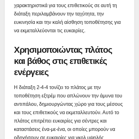
χαρακτηριστικά για τους επιθετικούς σε αυτή τη
διάταξη περιλαμβάνουν την ταχύτητα, την
ευκινησία και την καλή αίσθηση τοποθέτησης για
να εκμεταλλεύονται τις ευκαιρίες.
Χρησιμοποιώντας πλάτος
και βάθος στις επιθετικές
ενέργειες
Η διάταξη 2-4-4 τονίζει το πλάτος με την
τοποθέτηση εξτρέμ που απλώνουν την άμυνα του
αντιπάλου, δημιουργώντας χώρο για τους μέσους
και τους επιθετικούς να εκμεταλλευτούν. Αυτό το
πλάτος επιτρέπει ευκαιρίες για σέντρες και
καταστάσεις ένα-με-ένα, οι οποίες μπορούν να
οδηγήσουν σε ευκαιρίες για γκολ υψηλής