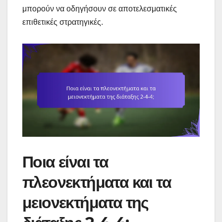
μπορούν να οδηγήσουν σε αποτελεσματικές
επιθετικές στρατηγικές.
Ποια είναι τα
πλεονεκτήματα και τα
μειονεκτήματα της