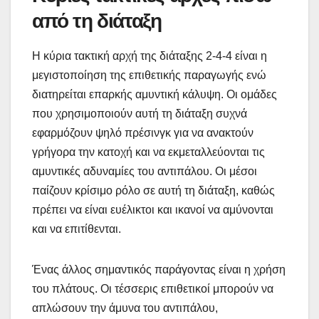
από τη διάταξη
Η κύρια τακτική αρχή της διάταξης 2-4-4 είναι η
μεγιστοποίηση της επιθετικής παραγωγής ενώ
διατηρείται επαρκής αμυντική κάλυψη. Οι ομάδες
που χρησιμοποιούν αυτή τη διάταξη συχνά
εφαρμόζουν ψηλό πρέσινγκ για να ανακτούν
γρήγορα την κατοχή και να εκμεταλλεύονται τις
αμυντικές αδυναμίες του αντιπάλου. Οι μέσοι
παίζουν κρίσιμο ρόλο σε αυτή τη διάταξη, καθώς
πρέπει να είναι ευέλικτοι και ικανοί να αμύνονται
και να επιτίθενται.
Ένας άλλος σημαντικός παράγοντας είναι η χρήση
του πλάτους. Οι τέσσερις επιθετικοί μπορούν να
απλώσουν την άμυνα του αντιπάλου,