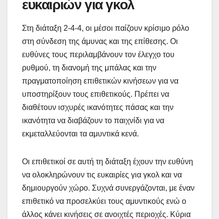
ευκαιριών για γκολ
Στη διάταξη 2-4-4, οι μέσοι παίζουν κρίσιμο ρόλο
στη σύνδεση της άμυνας και της επίθεσης. Οι
ευθύνες τους περιλαμβάνουν τον έλεγχο του
ρυθμού, τη διανομή της μπάλας και την
πραγματοποίηση επιθετικών κινήσεων για να
υποστηρίξουν τους επιθετικούς. Πρέπει να
διαθέτουν ισχυρές ικανότητες πάσας και την
ικανότητα να διαβάζουν το παιχνίδι για να
εκμεταλλεύονται τα αμυντικά κενά.
Οι επιθετικοί σε αυτή τη διάταξη έχουν την ευθύνη
να ολοκληρώνουν τις ευκαιρίες για γκολ και να
δημιουργούν χώρο. Συχνά συνεργάζονται, με έναν
επιθετικό να προσελκύει τους αμυντικούς ενώ ο
άλλος κάνει κινήσεις σε ανοιχτές περιοχές. Κύρια