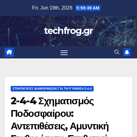
Skip
Fri. Jun 19th, 2026
5:59:50 AM
to
content
techfrog.gr
ΣΤΡΑΤΗΓΙΚΈΣ ΔΙΑΜΌΡΦΩΣΗΣ ΓΙΑ ΤΗ ΡΎΘΜΙΣΗ 2-4-4
2-4-4 Σχηματισμός
Ποδοσφαίρου:
Αντεπιθέσεις, Αμυντική