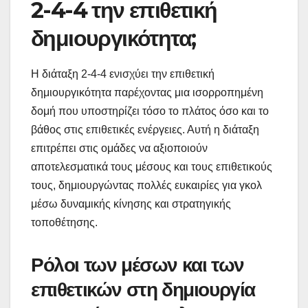
2-4-4 την επιθετική
δημιουργικότητα;
Η διάταξη 2-4-4 ενισχύει την επιθετική
δημιουργικότητα παρέχοντας μια ισορροπημένη
δομή που υποστηρίζει τόσο το πλάτος όσο και το
βάθος στις επιθετικές ενέργειες. Αυτή η διάταξη
επιτρέπει στις ομάδες να αξιοποιούν
αποτελεσματικά τους μέσους και τους επιθετικούς
τους, δημιουργώντας πολλές ευκαιρίες για γκολ
μέσω δυναμικής κίνησης και στρατηγικής
τοποθέτησης.
Ρόλοι των μέσων και των
επιθετικών στη δημιουργία