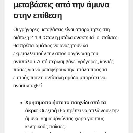
μεταβάσεις από την άμυνα
στην επίθεση
Οι γρήγορες μεταβάσεις είναι απαραίτητες στη
διάταξη 2-4-4. Όταν η μπάλα ανακτηθεί, οι παίκτες
θα πρέπει αμέσως να αναζητούν να
εκμεταλλευτούν την αποδιοργάνωση του
αντιπάλου. Αυτό περιλαμβάνει γρήγορες, κοντές
πάσες για να μεταφέρουν την μπάλα προς τα
εμπρός πριν η αντίπαλη ομάδα μπορέσει να
ανασυνταχθεί.
Χρησιμοποιήστε το παιχνίδι από τα
άκρα:
Οι εξτρέμ θα πρέπει να απλώνουν την
άμυνα, δημιουργώντας χώρο για τους
κεντρικούς παίκτες.