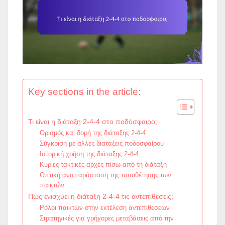
Key sections in the article:
Τι είναι η διάταξη 2-4-4 στο ποδόσφαιρο;
Ορισμός και δομή της διάταξης 2-4-4
Σύγκριση με άλλες διατάξεις ποδοσφαίρου
Ιστορική χρήση της διάταξης 2-4-4
Κύριες τακτικές αρχές πίσω από τη διάταξη
Οπτική αναπαράσταση της τοποθέτησης των
παικτών
Πώς ενισχύει η διάταξη 2-4-4 τις αντεπίθεσεις;
Ρόλοι παικτών στην εκτέλεση αντεπίθεσεων
Στρατηγικές για γρήγορες μεταβάσεις από την